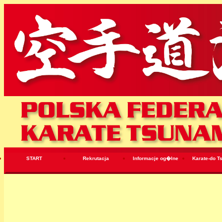
START
Rekrutacja
Informacje og�lne
Karate-do T