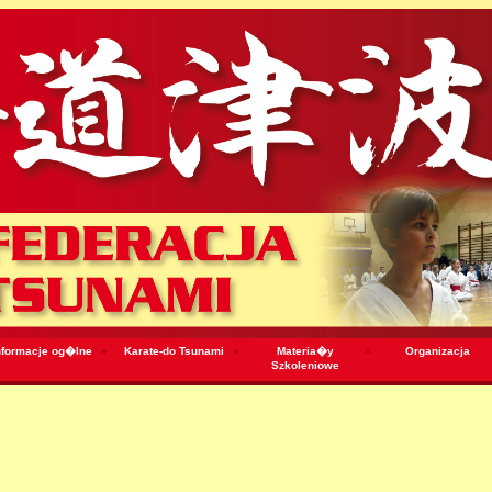
nformacje og�lne
Karate-do Tsunami
Materia�y
Organizacja
Szkoleniowe