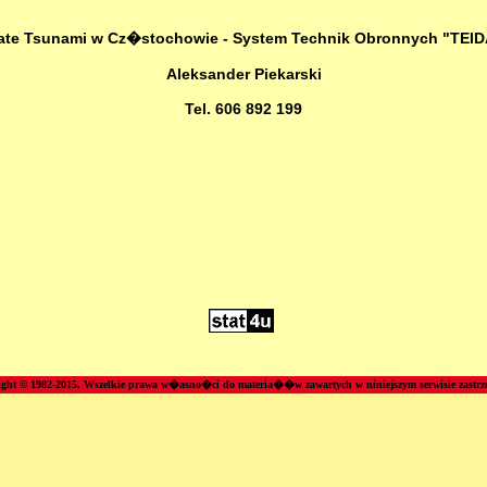
ate Tsunami w Cz�stochowie - System Technik Obronnych "TEI
Aleksander Piekarski
Tel. 606 892 199
ght © 1982-2015.
Wszelkie prawa w�asno�ci do materia��w zawartych w niniejszym serwisie zastr