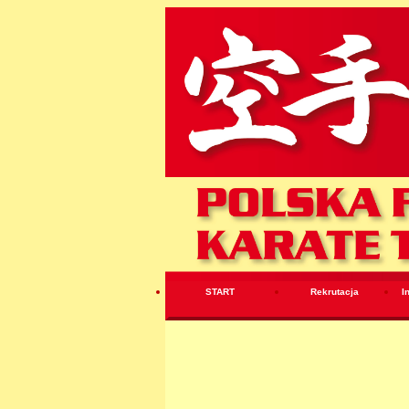
START
Rekrutacja
I